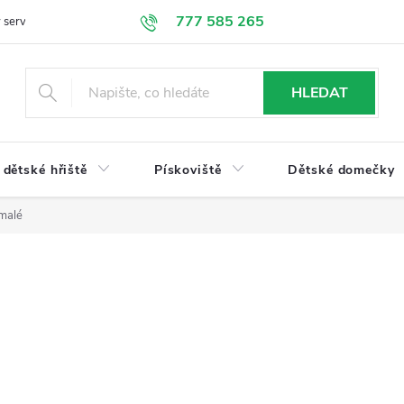
777 585 265
 servis
Doprava a platba
Obchodní podmínky
Ochrana údajů
HLEDAT
dětské hřiště
Pískoviště
Dětské domečky
 malé