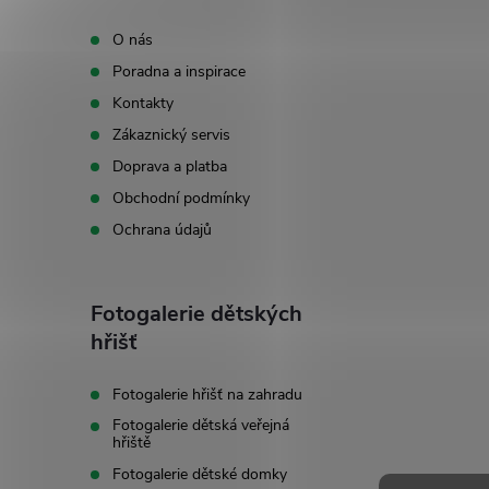
p
O nás
Poradna a inspirace
a
Kontakty
t
Zákaznický servis
Doprava a platba
í
Obchodní podmínky
Ochrana údajů
Fotogalerie dětských
hřišť
Fotogalerie hřišť na zahradu
Fotogalerie dětská veřejná
hřiště
Fotogalerie dětské domky