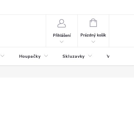
NÁKUPNÍ
KOŠÍK
Prázdný košík
Přihlášení
Houpačky
Skluzavky
Veřejná děts