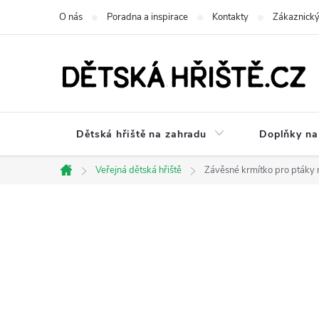
Přejít
O nás
Poradna a inspirace
Kontakty
Zákaznický
na
obsah
Dětská hřiště na zahradu
Doplňky na 
Veřejná dětská hřiště
Závěsné krmítko pro ptáky
Domů