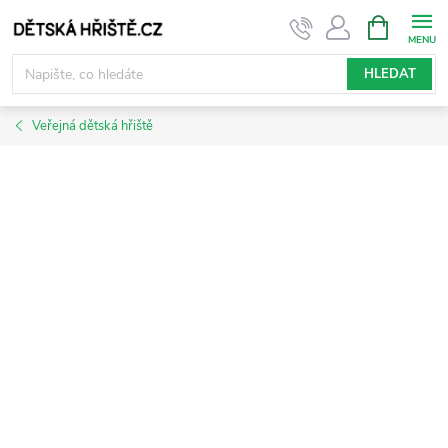
Přejít
NÁKUPNÍ
KOŠÍK
na
obsah
HLEDAT
Veřejná dětská hřiště