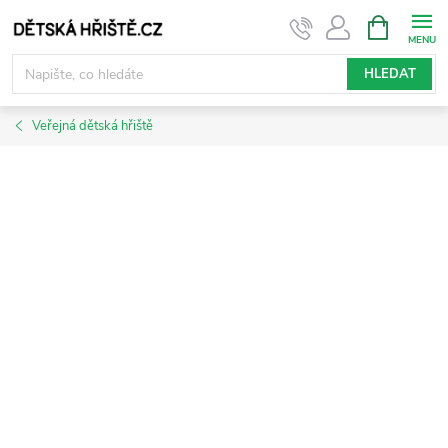
Přejít
NÁKUPNÍ
KOŠÍK
na
obsah
HLEDAT
Veřejná dětská hřiště