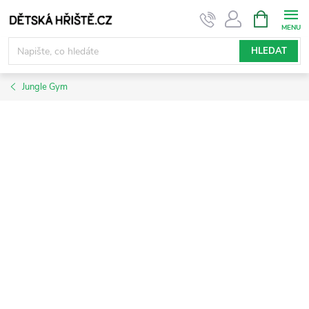
Přejít
NÁKUPNÍ
KOŠÍK
na
obsah
HLEDAT
Jungle Gym