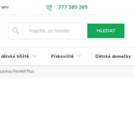
777 585 265
 servis
Doprava a platba
Obchodní podmínky
Ochrana údajů
HLEDAT
dětské hřiště
Pískoviště
Dětské domečky
zavkou Fernhill Plus