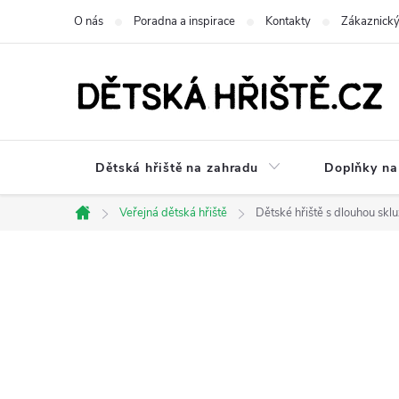
Přejít
O nás
Poradna a inspirace
Kontakty
Zákaznický
na
obsah
Dětská hřiště na zahradu
Doplňky na 
Veřejná dětská hřiště
Dětské hřiště s dlouhou sklu
Domů