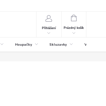
NÁKUPNÍ
KOŠÍK
Prázdný košík
Přihlášení
Houpačky
Skluzavky
Veřejná děts