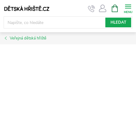
Přejít
NÁKUPNÍ
KOŠÍK
na
obsah
HLEDAT
Veřejná dětská hřiště