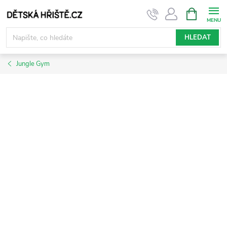
Přejít
NÁKUPNÍ
KOŠÍK
na
obsah
HLEDAT
Jungle Gym