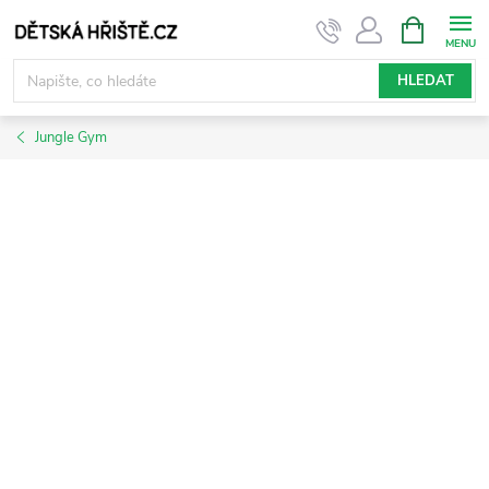
Přejít
NÁKUPNÍ
KOŠÍK
na
obsah
HLEDAT
Jungle Gym