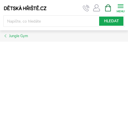
Přejít
NÁKUPNÍ
KOŠÍK
na
obsah
HLEDAT
Jungle Gym