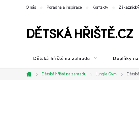
Přejít
O nás
Poradna a inspirace
Kontakty
Zákaznický
na
obsah
Dětská hřiště na zahradu
Doplňky na 
Dětská hřiště na zahradu
Jungle Gym
Dětské
Domů