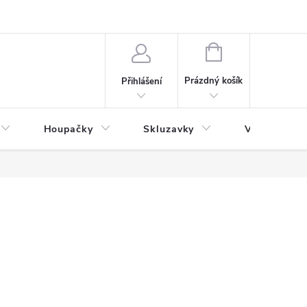
NÁKUPNÍ
KOŠÍK
Prázdný košík
Přihlášení
Houpačky
Skluzavky
Veřejná děts