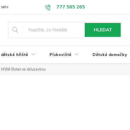
777 585 265
 servis
Doprava a platba
Obchodní podmínky
Ochrana údajů
HLEDAT
dětské hřiště
Pískoviště
Dětské domečky
 hřiště Botan se skluzavkou