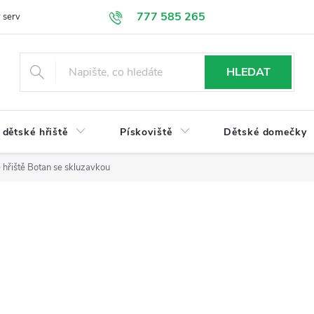
777 585 265
 servis
Doprava a platba
Obchodní podmínky
Ochrana údajů
HLEDAT
dětské hřiště
Pískoviště
Dětské domečky
 hřiště Botan se skluzavkou