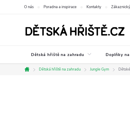
Přejít
O nás
Poradna a inspirace
Kontakty
Zákaznický
na
obsah
Dětská hřiště na zahradu
Doplňky na 
Dětská hřiště na zahradu
Jungle Gym
Dětské
Domů