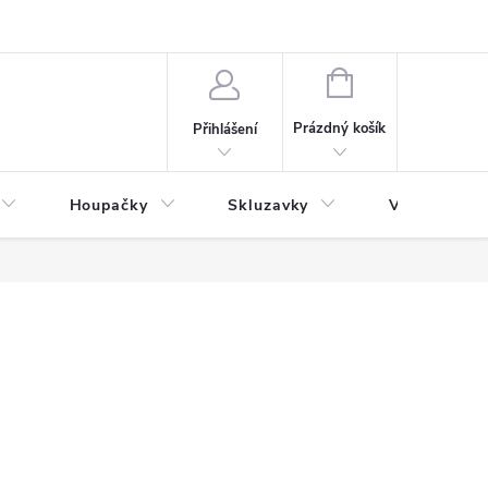
NÁKUPNÍ
KOŠÍK
Prázdný košík
Přihlášení
Houpačky
Skluzavky
Veřejná děts