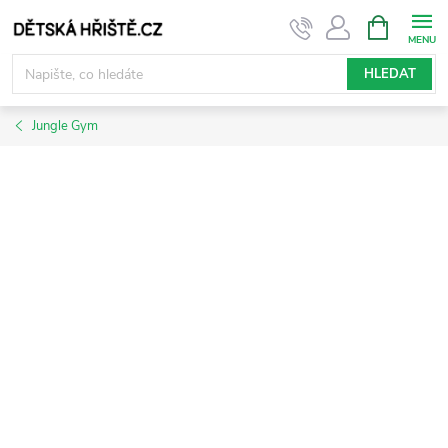
Přejít
NÁKUPNÍ
KOŠÍK
na
obsah
HLEDAT
Jungle Gym