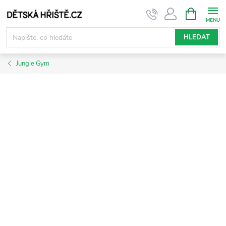
Přejít
NÁKUPNÍ
KOŠÍK
na
obsah
HLEDAT
Jungle Gym