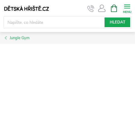
Přejít
NÁKUPNÍ
KOŠÍK
na
obsah
HLEDAT
Jungle Gym