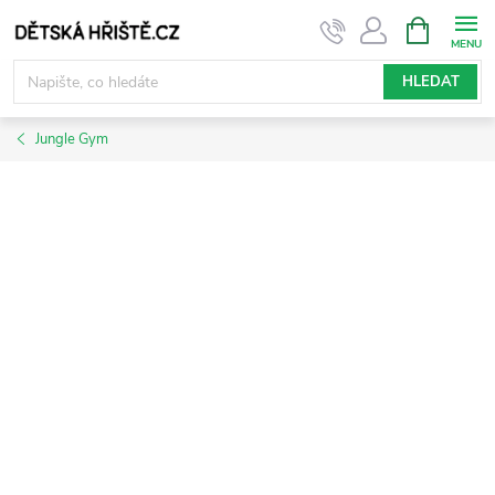
Přejít
NÁKUPNÍ
KOŠÍK
na
obsah
HLEDAT
Jungle Gym