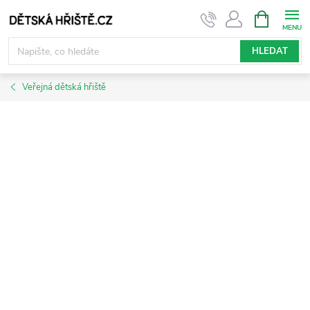
Přejít
NÁKUPNÍ
KOŠÍK
na
obsah
HLEDAT
Veřejná dětská hřiště