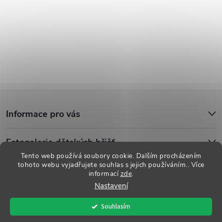
Z
Informace pro vás
á
Fotogalerie dětských hřišť
p
Tento web používá soubory cookie. Dalším procházením
tohoto webu vyjadřujete souhlas s jejich používáním.. Více
a
informací
zde
.
Copyright 2026
Dětská hřiště
. Všechna práva vyhrazena.
Upravit
Nastavení
nastavení cookies
t
Souhlasím
Vytvořil Shoptet