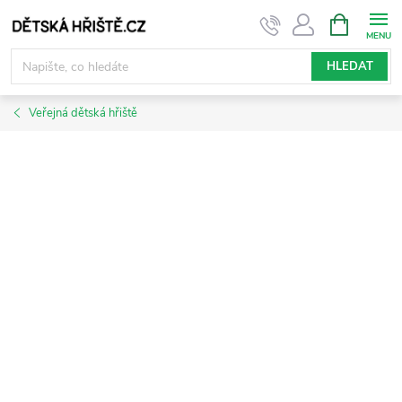
Přejít
NÁKUPNÍ
KOŠÍK
na
obsah
HLEDAT
Veřejná dětská hřiště