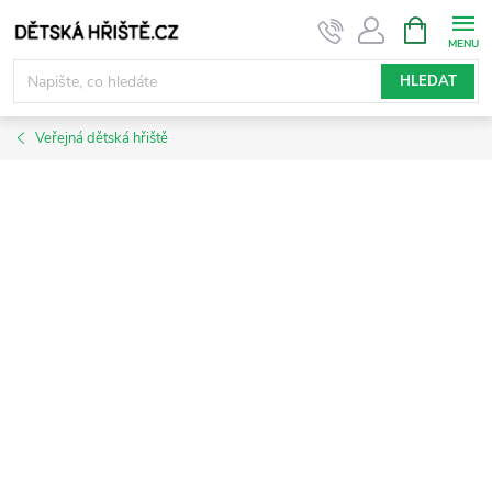
Přejít
NÁKUPNÍ
KOŠÍK
na
obsah
HLEDAT
Veřejná dětská hřiště