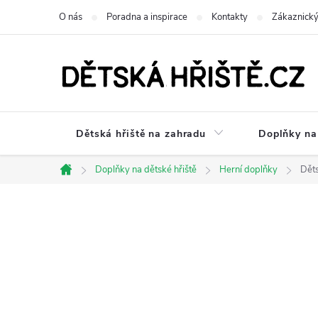
Přejít
O nás
Poradna a inspirace
Kontakty
Zákaznický
na
obsah
Dětská hřiště na zahradu
Doplňky na 
Doplňky na dětské hřiště
Herní doplňky
Děts
Domů