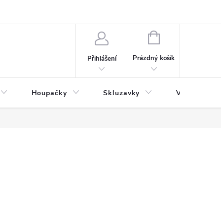
NÁKUPNÍ
KOŠÍK
Prázdný košík
Přihlášení
Houpačky
Skluzavky
Veřejná děts