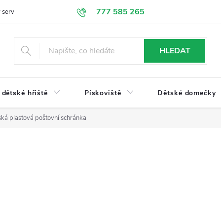
777 585 265
 servis
Doprava a platba
Obchodní podmínky
Ochrana údajů
HLEDAT
dětské hřiště
Pískoviště
Dětské domečky
ká plastová poštovní schránka