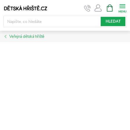
Přejít
NÁKUPNÍ
KOŠÍK
na
obsah
HLEDAT
Veřejná dětská hřiště