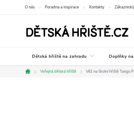
Přejít
O nás
Poradna a inspirace
Kontakty
Zákaznický
na
obsah
Dětská hřiště na zahradu
Doplňky na 
Veřejná dětská hřiště
Věž na školní hřiště Tango P
Domů