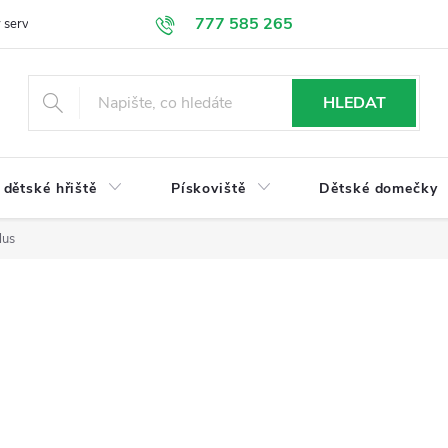
777 585 265
 servis
Doprava a platba
Obchodní podmínky
Ochrana údajů
HLEDAT
dětské hřiště
Pískoviště
Dětské domečky
lus