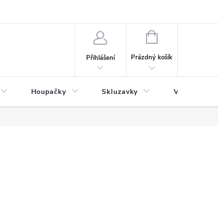
NÁKUPNÍ
KOŠÍK
Prázdný košík
Přihlášení
Houpačky
Skluzavky
Veřejná děts