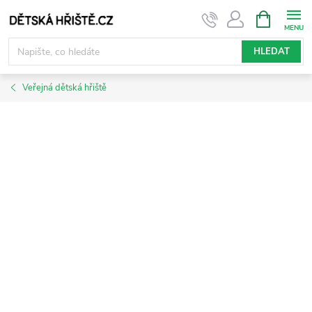
Přejít
NÁKUPNÍ
KOŠÍK
na
obsah
HLEDAT
Veřejná dětská hřiště