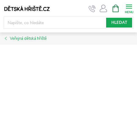
Přejít
NÁKUPNÍ
KOŠÍK
na
obsah
HLEDAT
Veřejná dětská hřiště