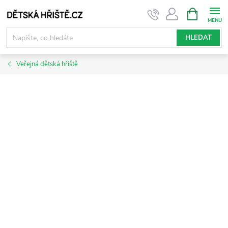
Přejít
NÁKUPNÍ
KOŠÍK
na
obsah
HLEDAT
Veřejná dětská hřiště