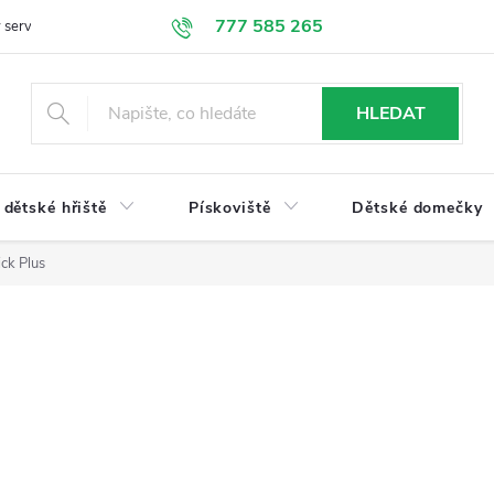
777 585 265
 servis
Doprava a platba
Obchodní podmínky
Ochrana údajů
HLEDAT
dětské hřiště
Pískoviště
Dětské domečky
ick Plus