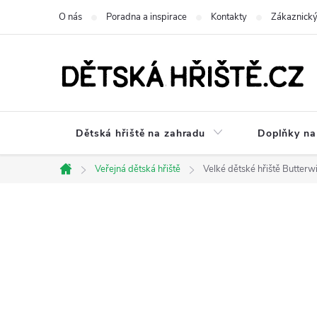
Přejít
O nás
Poradna a inspirace
Kontakty
Zákaznický
na
obsah
Dětská hřiště na zahradu
Doplňky na 
Veřejná dětská hřiště
Velké dětské hřiště Butterw
Domů