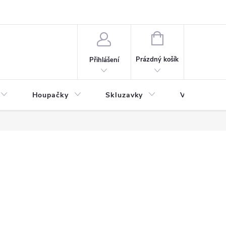
NÁKUPNÍ
KOŠÍK
Prázdný košík
Přihlášení
Houpačky
Skluzavky
Veřejná děts