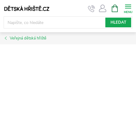
Přejít
NÁKUPNÍ
KOŠÍK
na
obsah
HLEDAT
Veřejná dětská hřiště