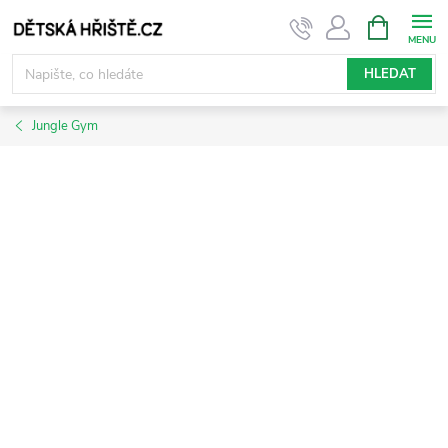
Přejít
NÁKUPNÍ
KOŠÍK
na
obsah
HLEDAT
Jungle Gym