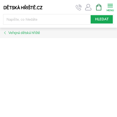
Přejít
NÁKUPNÍ
KOŠÍK
na
obsah
HLEDAT
Veřejná dětská hřiště