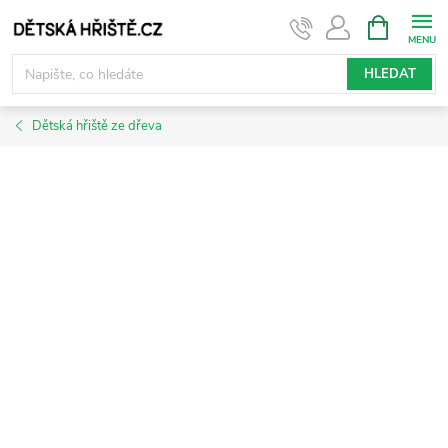
Přejít
NÁKUPNÍ
KOŠÍK
na
obsah
HLEDAT
Dětská hřiště ze dřeva