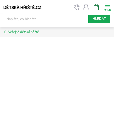
Přejít
NÁKUPNÍ
KOŠÍK
na
obsah
HLEDAT
Veřejná dětská hřiště