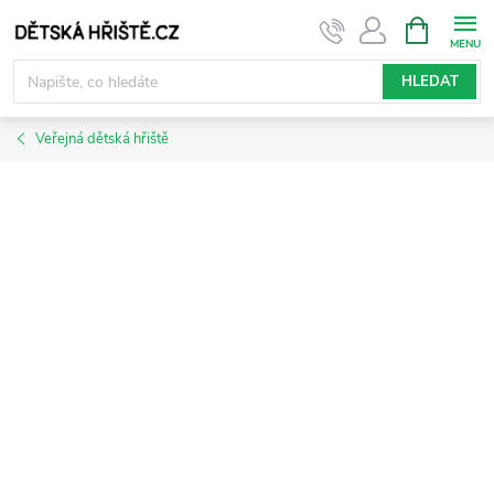
Přejít
NÁKUPNÍ
KOŠÍK
na
obsah
HLEDAT
Veřejná dětská hřiště