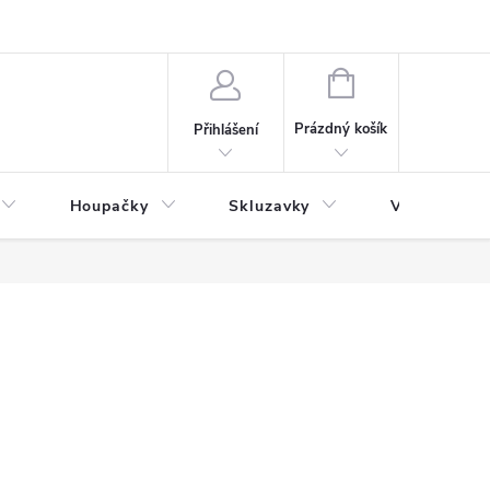
NÁKUPNÍ
KOŠÍK
Prázdný košík
Přihlášení
Houpačky
Skluzavky
Veřejná děts