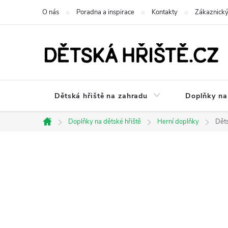
Přejít
O nás
Poradna a inspirace
Kontakty
Zákaznický
na
obsah
Dětská hřiště na zahradu
Doplňky na 
Doplňky na dětské hřiště
Herní doplňky
Děts
Domů