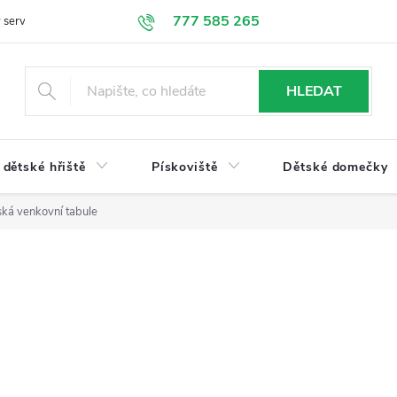
777 585 265
 servis
Doprava a platba
Obchodní podmínky
Ochrana údajů
HLEDAT
dětské hřiště
Pískoviště
Dětské domečky
ká venkovní tabule