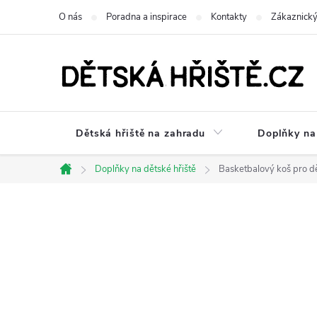
Přejít
O nás
Poradna a inspirace
Kontakty
Zákaznický
na
obsah
Dětská hřiště na zahradu
Doplňky na 
Doplňky na dětské hřiště
Basketbalový koš pro dě
Domů