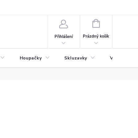
NÁKUPNÍ
KOŠÍK
Prázdný košík
Přihlášení
Houpačky
Skluzavky
Veřejná děts