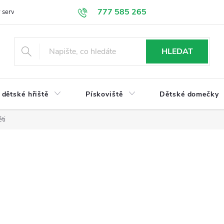
777 585 265
 servis
Doprava a platba
Obchodní podmínky
Ochrana údajů
HLEDAT
dětské hřiště
Pískoviště
Dětské domečky
ti