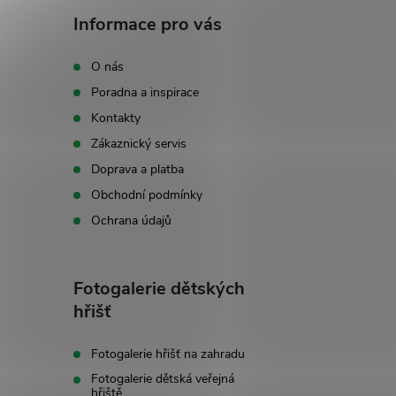
á
Informace pro vás
p
O nás
Poradna a inspirace
a
Kontakty
t
Zákaznický servis
Doprava a platba
í
Obchodní podmínky
Ochrana údajů
Fotogalerie dětských
hřišť
Fotogalerie hřišť na zahradu
Fotogalerie dětská veřejná
hřiště