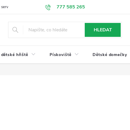
777 585 265
 servis
Doprava a platba
Obchodní podmínky
Ochrana údajů
HLEDAT
dětské hřiště
Pískoviště
Dětské domečky