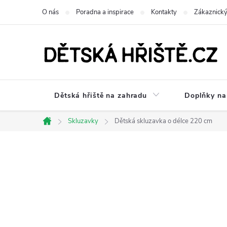
Přejít
O nás
Poradna a inspirace
Kontakty
Zákaznický
na
obsah
Dětská hřiště na zahradu
Doplňky na 
Skluzavky
Dětská skluzavka o délce 220 cm
Domů