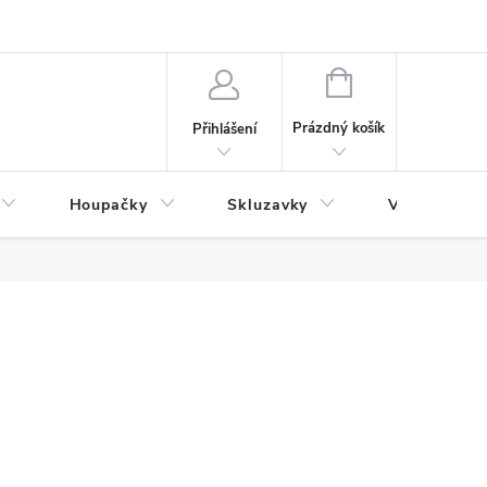
NÁKUPNÍ
KOŠÍK
Prázdný košík
Přihlášení
Houpačky
Skluzavky
Veřejná děts