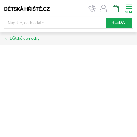
Přejít
NÁKUPNÍ
KOŠÍK
na
obsah
HLEDAT
Dětské domečky