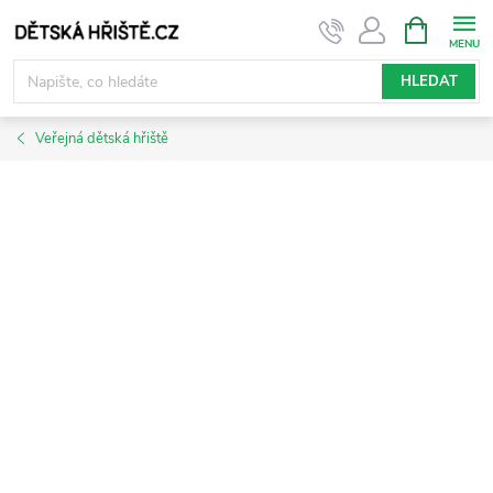
Přejít
NÁKUPNÍ
KOŠÍK
na
obsah
HLEDAT
Veřejná dětská hřiště