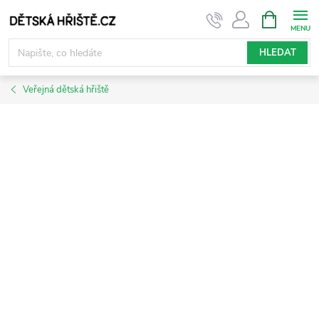
Přejít
NÁKUPNÍ
KOŠÍK
na
obsah
HLEDAT
Veřejná dětská hřiště