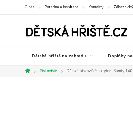
Přejít
O nás
Poradna a inspirace
Kontakty
Zákaznický
na
obsah
Dětská hřiště na zahradu
Doplňky na 
Pískoviště
Dětské pískoviště s krytem Sandy 140
Domů