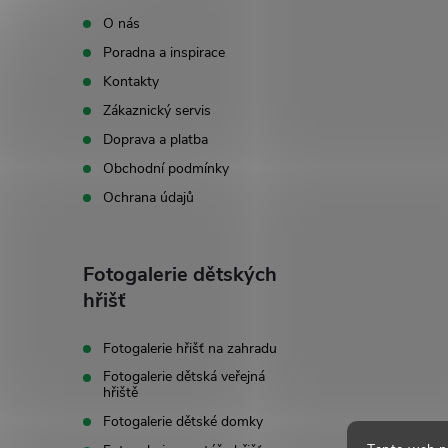
p
O nás
Poradna a inspirace
a
Kontakty
t
Zákaznický servis
Doprava a platba
í
Obchodní podmínky
Ochrana údajů
Fotogalerie dětských
hřišť
Fotogalerie hřišť na zahradu
Fotogalerie dětská veřejná
hřiště
Fotogalerie dětské domky