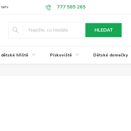
777 585 265
 servis
Doprava a platba
Obchodní podmínky
Ochrana údajů
HLEDAT
dětské hřiště
Pískoviště
Dětské domečky