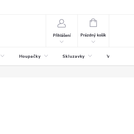
NÁKUPNÍ
KOŠÍK
Prázdný košík
Přihlášení
Houpačky
Skluzavky
Veřejná děts