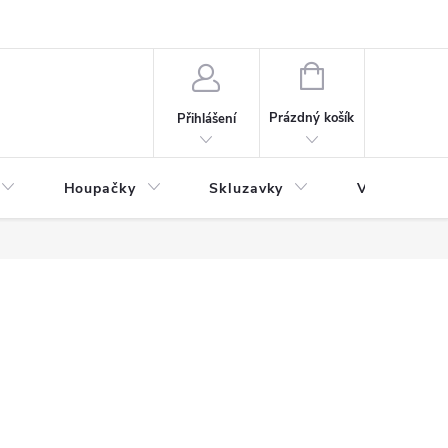
NÁKUPNÍ
KOŠÍK
Prázdný košík
Přihlášení
Houpačky
Skluzavky
Veřejná děts