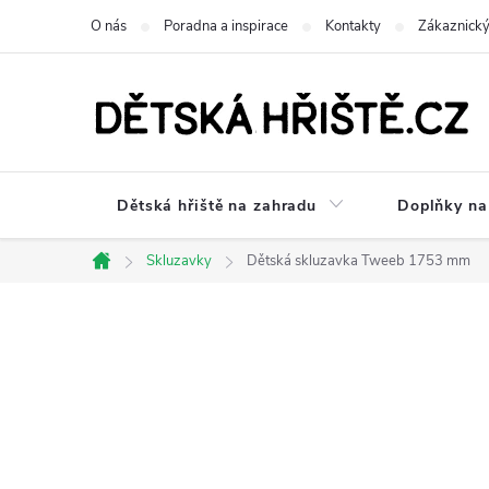
Přejít
O nás
Poradna a inspirace
Kontakty
Zákaznický
na
obsah
Dětská hřiště na zahradu
Doplňky na 
Skluzavky
Dětská skluzavka Tweeb 1753 mm
Domů