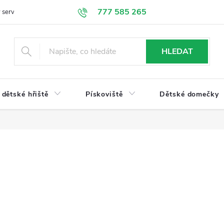
777 585 265
 servis
Doprava a platba
Obchodní podmínky
Ochrana údajů
HLEDAT
dětské hřiště
Pískoviště
Dětské domečky