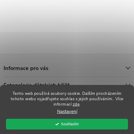
Z
Informace pro vás
á
Fotogalerie dětských hřišť
p
Tento web používá soubory cookie. Dalším procházením
tohoto webu vyjadřujete souhlas s jejich používáním.. Více
a
informací
zde
.
Copyright 2026
Dětská hřiště
. Všechna práva vyhrazena.
Upravit
Nastavení
nastavení cookies
t
Souhlasím
Vytvořil Shoptet