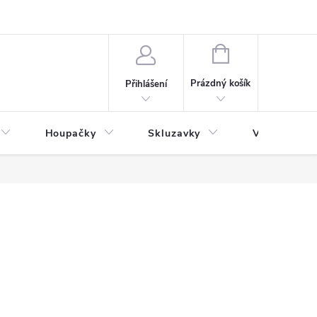
NÁKUPNÍ
KOŠÍK
Prázdný košík
Přihlášení
Houpačky
Skluzavky
Veřejná děts