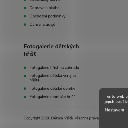
t
Doprava a platba
í
Obchodní podmínky
Ochrana údajů
Fotogalerie dětských
hřišť
Fotogalerie hřišť na zahradu
Fotogalerie dětská veřejná
hřiště
Fotogalerie dětské domky
Tento web p
Fotogalerie montáže hřišť
jejich použí
Nastavení
Copyright 2026
Dětská hřiště
. Všechna práva vyhrazena.
Uprav