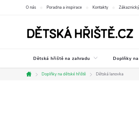
Přejít
O nás
Poradna a inspirace
Kontakty
Zákaznický
na
obsah
Dětská hřiště na zahradu
Doplňky na 
Doplňky na dětské hřiště
Dětská lanovka
Domů