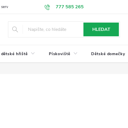
777 585 265
 servis
Doprava a platba
Obchodní podmínky
Ochrana údajů
HLEDAT
dětské hřiště
Pískoviště
Dětské domečky