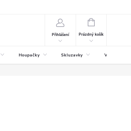
NÁKUPNÍ
KOŠÍK
Prázdný košík
Přihlášení
Houpačky
Skluzavky
Veřejná děts