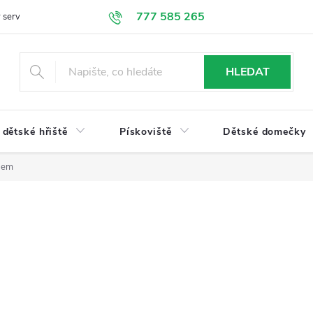
777 585 265
 servis
Doprava a platba
Obchodní podmínky
Ochrana údajů
HLEDAT
dětské hřiště
Pískoviště
Dětské domečky
opem