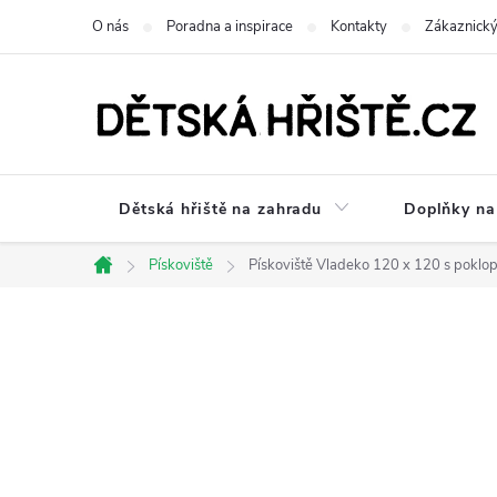
Přejít
O nás
Poradna a inspirace
Kontakty
Zákaznický
na
obsah
Dětská hřiště na zahradu
Doplňky na 
Pískoviště
Pískoviště Vladeko 120 x 120 s pokl
Domů