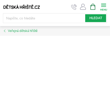
Přejít
NÁKUPNÍ
KOŠÍK
na
obsah
HLEDAT
Veřejná dětská hřiště