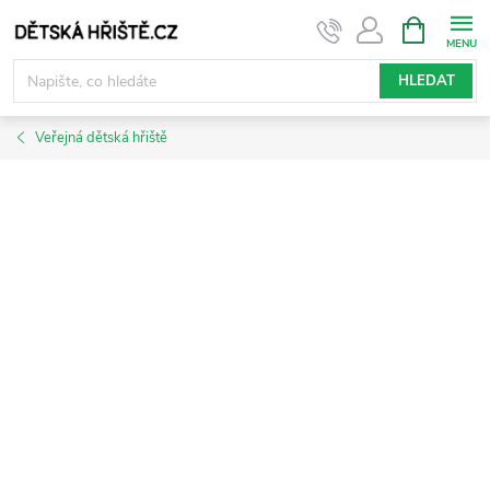
Přejít
NÁKUPNÍ
KOŠÍK
na
obsah
HLEDAT
Veřejná dětská hřiště