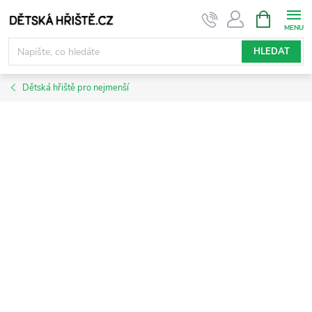
Přejít
NÁKUPNÍ
KOŠÍK
na
obsah
HLEDAT
Dětská hřiště pro nejmenší