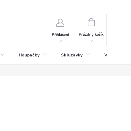
NÁKUPNÍ
KOŠÍK
Prázdný košík
Přihlášení
Houpačky
Skluzavky
Veřejná děts