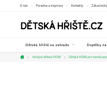
Přejít
O nás
Poradna a inspirace
Kontakty
Zákaznický
na
obsah
Dětská hřiště na zahradu
Doplňky na 
Veřejná dětská hřiště
Dětská hřiště pro handicap
Domů