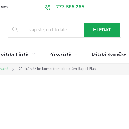
777 585 265
 servis
Doprava a platba
Obchodní podmínky
Ochrana údajů
HLEDAT
dětské hřiště
Pískoviště
Dětské domečky
ované
Dětská věž ke komerčním objektům Rapid Plus