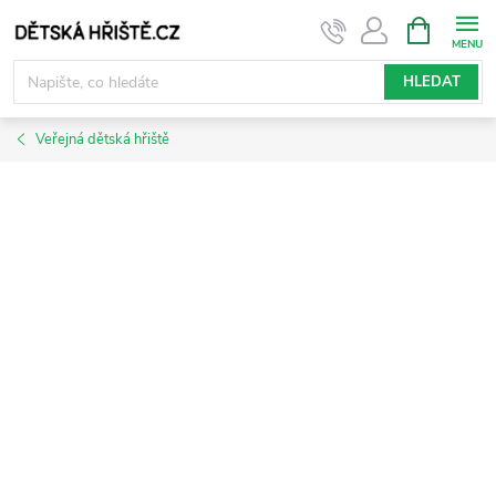
Přejít
NÁKUPNÍ
KOŠÍK
na
obsah
HLEDAT
Veřejná dětská hřiště