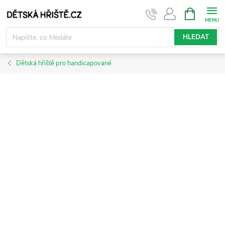
Přejít
NÁKUPNÍ
KOŠÍK
na
obsah
HLEDAT
Dětská hřiště pro handicapované