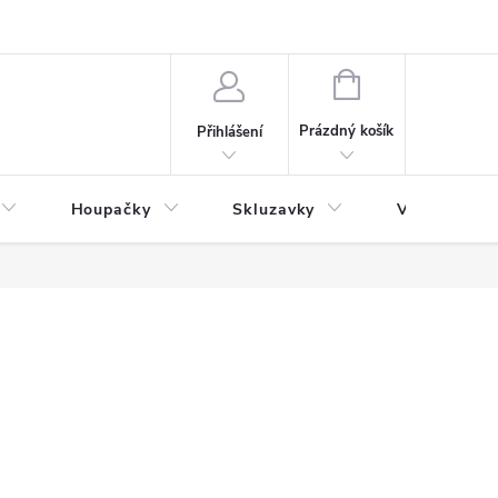
NÁKUPNÍ
KOŠÍK
Prázdný košík
Přihlášení
Houpačky
Skluzavky
Veřejná děts