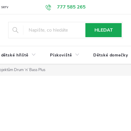
777 585 265
 servis
Doprava a platba
Obchodní podmínky
Ochrana údajů
HLEDAT
dětské hřiště
Pískoviště
Dětské domečky
bjektům Drum ‘n’ Bass Plus