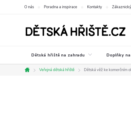
Přejít
O nás
Poradna a inspirace
Kontakty
Zákaznický
na
obsah
Dětská hřiště na zahradu
Doplňky na 
Veřejná dětská hřiště
Dětská věž ke komerčním o
Domů