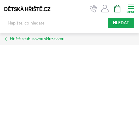
Přejít
NÁKUPNÍ
KOŠÍK
na
obsah
HLEDAT
Hřiště s tubusovou skluzavkou